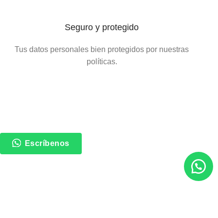
Seguro y protegido
Tus datos personales bien protegidos por nuestras
políticas.
Somos
GISI,
Marca Registrada, Empresa especializada en
importación y comercialización de herramientas e insumos
para
MINERÍA Y SEGURIDAD INDUSTRIAL.
Escríbenos
Contacto