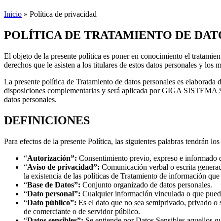
Inicio
»
Política de privacidad
POLÍTICA DE TRATAMIENTO DE DAT
El objeto de la presente política es poner en conocimiento el trata
derechos que le asisten a los titulares de estos datos personales y los
La presente política de Tratamiento de datos personales es elaborada
disposiciones complementarias y será aplicada por GIGA SISTEMA SAS 
datos personales.
DEFINICIONES
Para efectos de la presente Política, las siguientes palabras tendrán l
“
Autorización”:
Consentimiento previo, expreso e informado del
“
Aviso de privacidad”:
Comunicación verbal o escrita generada 
la existencia de las políticas de Tratamiento de información que
“
Base de Datos”:
Conjunto organizado de datos personales.
“
Dato personal”:
Cualquier información vinculada o que pueda 
“
Dato público”:
Es el dato que no sea semiprivado, privado o se
de comerciante o de servidor público.
“
Datos sensibles”:
Se entiende por Datos Sensibles aquellos que 