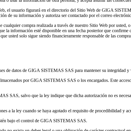
a o usar la información de otra persona, y acepta asumir las consecuen
 Web, el usuario figurará en el directorio del Sitio Web de GIGA SIST
ación de su información y autoriza ser contactado por el correo electrón
 cualquier compra realizada a través de nuestro Sitio Web por usted, 
 la información esté disponible en una fecha posterior que confirme que
que usted solo sigue siendo financieramente responsable de las compras
bases de datos de GIGA SISTEMAS SAS para mantener su integridad y 
almacenados por GIGA SISTEMAS SAS o los encargados. Este acceso se 
AS SAS, salvo que la ley indique que dicha autorización no es necesa
cciones a la ley cuando se haya agotado el requisito de procedibilidad
e estén bajo el control de GIGA SISTEMAS SAS.
 cuando no exista un deber legal o una obligación de carácter contractu