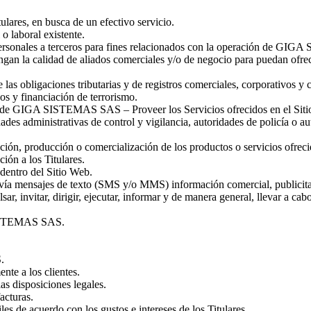
tulares, en busca de un efectivo servicio.
 o laboral existente.
 personales a terceros para fines relacionados con la operación de G
ngan la calidad de aliados comerciales y/o de negocio para puedan ofrec
de las obligaciones tributarias y de registros comerciales, corporati
os y financiación de terrorismo.
tos de GIGA SISTEMAS SAS – Proveer los Servicios ofrecidos en el Sit
dades administrativas de control y vigilancia, autoridades de policía o au
ción, producción o comercialización de los productos o servicios ofreci
ión a los Titulares.
dentro del Sitio Web.
il, vía mensajes de texto (SMS y/o MMS) información comercial, publicita
sar, invitar, dirigir, ejecutar, informar y de manera general, llevar a 
 SISTEMAS SAS.
.
nte a los clientes.
 disposiciones legales.
acturas.
es de acuerdo con los gustos e intereses de los Titulares.