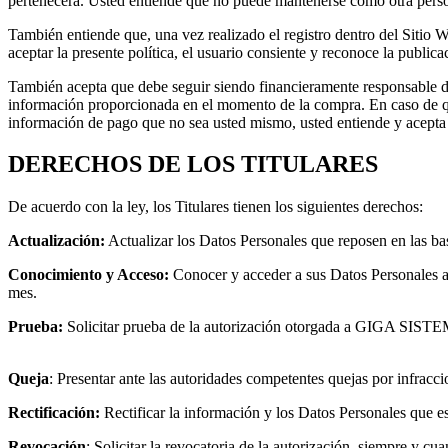
pertenecerá. Usted entiende que no puede mantenerse como otra person
También entiende que, una vez realizado el registro dentro del Sitio
aceptar la presente política, el usuario consiente y reconoce la public
También acepta que debe seguir siendo financieramente responsable de
información proporcionada en el momento de la compra. En caso de que
información de pago que no sea usted mismo, usted entiende y acepta 
DERECHOS DE LOS TITULARES
De acuerdo con la ley, los Titulares tienen los siguientes derechos:
Actualización:
Actualizar los Datos Personales que reposen en las 
Conocimiento y Acceso:
Conocer y acceder a sus Datos Personales 
mes.
Prueba:
Solicitar prueba de la autorización otorgada a GIGA SISTEM
Queja
: Presentar ante las autoridades competentes quejas por infra
Rectificación:
Rectificar la información y los Datos Personales qu
Revocación
: Solicitar la revocatoria de la autorización, siempre y