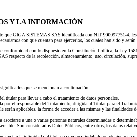
OS Y LA INFORMACIÓN
miento que GIGA SISTEMAS SAS identificada con NIT 900097751-4, les da
 mecanismos con que cuentan para ejercerlos, los cuales han sido y serán
 de conformidad con lo dispuesto en la Constitución Política, la Ley 
respecto de la recolección, almacenamiento, uso, circulación, supresi
os significados que se mencionan a continuación:
 titular para llevar a cabo el tratamiento de datos personales.
por el responsable del Tratamiento, dirigida al Titular para el Tratami
 le serán aplicables, la forma de acceder a las mismas y las finalidades 
asociarse a una o varias personas naturales determinadas o determinab
nsible. Son considerados Datos Públicos, entre otros, los datos relativos
afectan la intimidad del titular o cuyo uso indebido puede generar su di