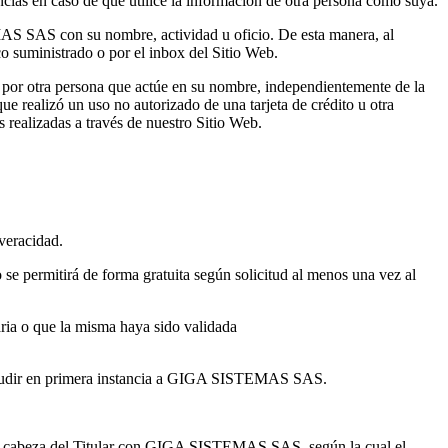
cias en caso de que utilice la información de otra persona como suya.
EMAS SAS con su nombre, actividad u oficio. De esta manera, al
ico suministrado o por el inbox del Sitio Web.
o por otra persona que actúe en su nombre, independientemente de la
 realizó un uso no autorizado de una tarjeta de crédito u otra
 realizadas a través de nuestro Sitio Web.
veracidad.
permitirá de forma gratuita según solicitud al menos una vez al
ria o que la misma haya sido validada
 y acudir en primera instancia a GIGA SISTEMAS SAS.
al en cabeza del Titular con GIGA SISTEMAS SAS, según la cual el