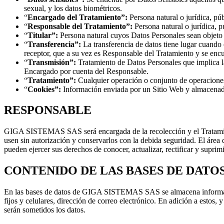
sexual, y los datos biométricos.
“
Encargado del Tratamiento”:
Persona natural o jurídica, púb
“
Responsable del Tratamiento”:
Persona natural o jurídica, p
“
Titular”:
Persona natural cuyos Datos Personales sean objeto 
“
Transferencia”:
La transferencia de datos tiene lugar cuando
receptor, que a su vez es Responsable del Tratamiento y se encue
“
Transmisión”:
Tratamiento de Datos Personales que implica la
Encargado por cuenta del Responsable.
“
Tratamiento”:
Cualquier operación o conjunto de operaciones
“
Cookies”:
Información enviada por un Sitio Web y almacenada 
RESPONSABLE
GIGA SISTEMAS SAS será encargada de la recolección y el Tratamiento 
usen sin autorización y conservarlos con la debida seguridad. El área de
pueden ejercer sus derechos de conocer, actualizar, rectificar y supri
CONTENIDO DE LAS BASES DE DATO
En las bases de datos de GIGA SISTEMAS SAS se almacena información
fijos y celulares, dirección de correo electrónico. En adición a esto
serán sometidos los datos.