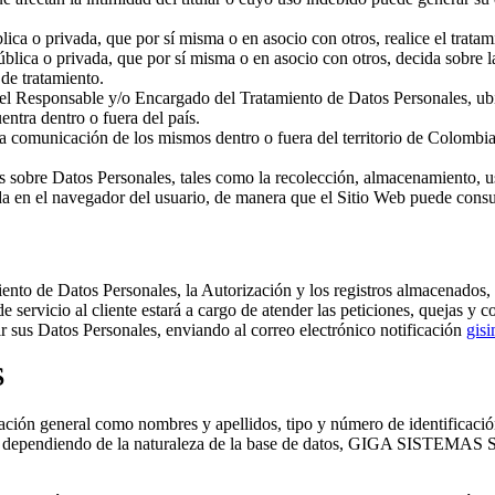
lica o privada, que por sí misma o en asocio con otros, realice el trata
ública o privada, que por sí misma o en asocio con otros, decida sobre 
de tratamiento.
 el Responsable y/o Encargado del Tratamiento de Datos Personales, ub
ntra dentro o fuera del país.
 comunicación de los mismos dentro o fuera del territorio de Colombia 
 sobre Datos Personales, tales como la recolección, almacenamiento, us
en el navegador del usuario, de manera que el Sitio Web puede consulta
de Datos Personales, la Autorización y los registros almacenados, en 
 servicio al cliente estará a cargo de atender las peticiones, quejas y co
mir sus Datos Personales, enviando al correo electrónico notificación
gis
S
 general como nombres y apellidos, tipo y número de identificación, d
s, y dependiendo de la naturaleza de la base de datos, GIGA SISTEMAS S