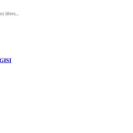
 libres...
 GISI