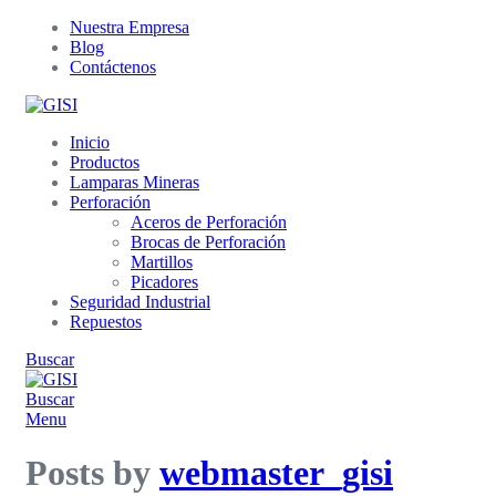
Nuestra Empresa
Blog
Contáctenos
Inicio
Productos
Lamparas Mineras
Perforación
Aceros de Perforación
Brocas de Perforación
Martillos
Picadores
Seguridad Industrial
Repuestos
Buscar
Buscar
Menu
Posts by
webmaster_gisi