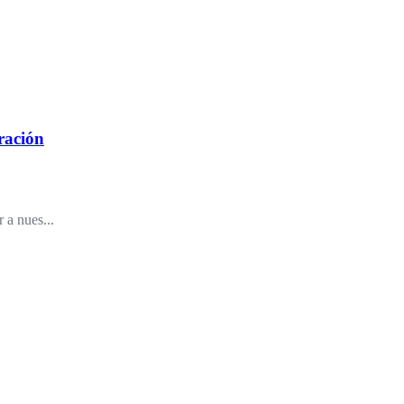
ración
 a nues...